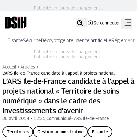
Publicité en cours de chargement...
Se connecter
E-santé
Sécurité
Décryptage
Intelligence artificielle
Réglementat
Publicité en cours de chargement...
Publicité en cours de chargement...
Accueil
Articles
L’ARS Ile-de-France candidate à l’appel à projets national …
L’ARS Ile-de-France candidate à l’appel à
projets national « Territoire de soins
numérique » dans le cadre des
Investissements d’avenir
30 avril 2014 - 12:25
,
Communiqué
-
ARS Ile-de-France
Territoires
Gestion administrative
E-santé