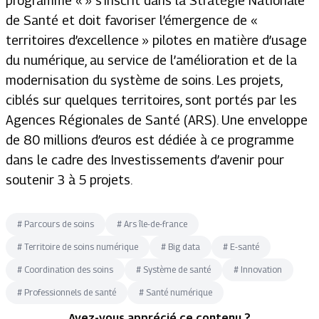
programme « » s’inscrit dans la Stratégie Nationale
de Santé et doit favoriser l’émergence de «
territoires d’excellence » pilotes en matière d’usage
du numérique, au service de l’amélioration et de la
modernisation du système de soins. Les projets,
ciblés sur quelques territoires, sont portés par les
Agences Régionales de Santé (ARS). Une enveloppe
de 80 millions d’euros est dédiée à ce programme
dans le cadre des Investissements d’avenir pour
soutenir 3 à 5 projets.
#
Parcours de soins
#
Ars île-de-france
#
Territoire de soins numérique
#
Big data
#
E-santé
#
Coordination des soins
#
Système de santé
#
Innovation
#
Professionnels de santé
#
Santé numérique
Avez-vous apprécié ce contenu ?