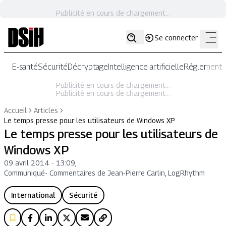
Publicité en cours de chargement...
Se connecter
E-santé
Sécurité
Décryptage
Intelligence artificielle
Réglementat
Publicité en cours de chargement...
Publicité en cours de chargement...
Accueil
Articles
Le temps presse pour les utilisateurs de Windows XP
Le temps presse pour les utilisateurs de
Windows XP
09 avril 2014 - 13:09
,
Communiqué
-
Commentaires de Jean-Pierre Carlin, LogRhythm
International
Sécurité