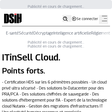
Publicité en cours de chargement...
Se connecter
E-santé
Sécurité
Décryptage
Intelligence artificielle
Réglementat
Publicité en cours de chargement...
Publicité en cours de chargement...
ITinSell Cloud
.
Points forts.
- Certification HDS sur les 6 périmètres possibles - Un cloud
privé ultra sécurisé - Des solutions bi-Datacenter pour des
PRA/PCA - Des solutions chiffrées de sauvegarde - Des
solutions d'hébergement pour l'IA - Expert de la technologie
cloud Nutanix - Gestion des migrations d'infrastructures IT