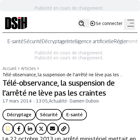
Publicité en cours de chargement...
Se connecter
E-santé
Sécurité
Décryptage
Intelligence artificielle
Réglementat
Publicité en cours de chargement...
Publicité en cours de chargement...
Accueil
Articles
Télé-observance, la suspension de l’arrêté ne lève pas les …
Télé-observance, la suspension de
l’arrêté ne lève pas les craintes
17 mars 2014 - 13:05
,
Actualité
-
Damien Dubois
Décryptage
Sécurité
E-santé
Le 22 octobre 2013 un arrêté ministériel mettait en