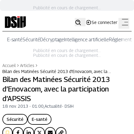
Publicité en cours de chargement...
Se connecter
E-santé
Sécurité
Décryptage
Intelligence artificielle
Réglementat
Publicité en cours de chargement...
Publicité en cours de chargement...
Accueil
Articles
Bilan des Matinées Sécurité 2013 d’Enovacom, avec la …
Bilan des Matinées Sécurité 2013
d’Enovacom, avec la participation
d’APSSIS
18 nov. 2013 - 01:00
,
Actualité
-
DSIH
Sécurité
E-santé