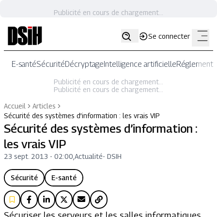
Publicité en cours de chargement...
Se connecter
E-santé
Sécurité
Décryptage
Intelligence artificielle
Réglementat
Publicité en cours de chargement...
Publicité en cours de chargement...
Accueil
Articles
Sécurité des systèmes d’information : les vrais VIP
Sécurité des systèmes d’information :
les vrais VIP
23 sept. 2013 - 02:00
,
Actualité
-
DSIH
Sécurité
E-santé
Sécuriser les serveurs et les salles informatiques,