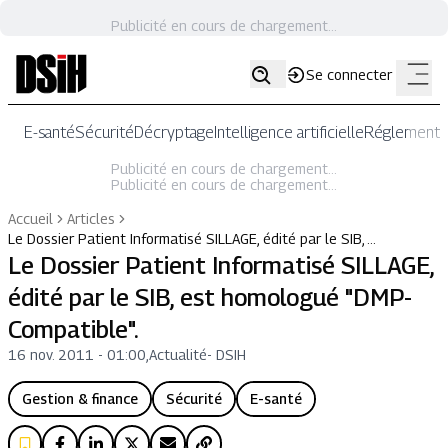
Publicité en cours de chargement...
Se connecter
E-santé
Sécurité
Décryptage
Intelligence artificielle
Réglementat
Publicité en cours de chargement...
Publicité en cours de chargement...
Accueil
Articles
Le Dossier Patient Informatisé SILLAGE, édité par le SIB, …
Le Dossier Patient Informatisé SILLAGE,
édité par le SIB, est homologué "DMP-
Compatible".
16 nov. 2011 - 01:00
,
Actualité
-
DSIH
Gestion & finance
Sécurité
E-santé