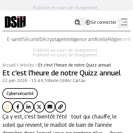
Publicité en cours de chargement...
Se connecter
E-santé
Sécurité
Décryptage
Intelligence artificielle
Réglementat
Publicité en cours de chargement...
Publicité en cours de chargement...
Accueil
Articles
Et c’est l’heure de notre Quizz annuel
Et c’est l’heure de notre Quizz annuel
22 juin 2026 - 15:44
,
Tribune
-
Cédric Cartau
Cybersécurité
Ça y est, c'est bientôt l'été : tout qui chauffe, le
soleil qui revient, le maillot de bain de l'année