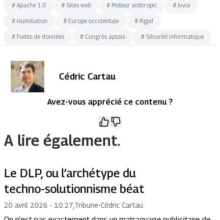
#
Apache 1.0
#
Sites web
#
Moteur anthropic
#
Ivvia
#
Humiliation
#
Europe occidentale
#
Rgpd
#
Fuites de données
#
Congrès apssis
#
Sécurité informatique
Cédric Cartau
Avez-vous apprécié ce contenu ?
A lire également.
Le DLP, ou l’archétype du
techno-solutionnisme béat
20 avril 2026 - 10:27
,
Tribune
-
Cédric Cartau
On n’est pas exactement dans un matraquage publicitaire de