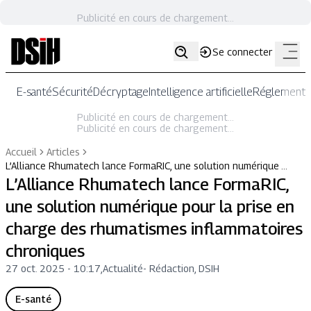
Publicité en cours de chargement...
Se connecter
E-santé
Sécurité
Décryptage
Intelligence artificielle
Réglementat
Publicité en cours de chargement...
Publicité en cours de chargement...
Accueil
Articles
L’Alliance Rhumatech lance FormaRIC, une solution numérique …
L’Alliance Rhumatech lance FormaRIC,
une solution numérique pour la prise en
charge des rhumatismes inflammatoires
chroniques
27 oct. 2025 - 10:17
,
Actualité
-
Rédaction, DSIH
E-santé