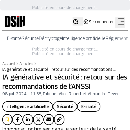
Publicité en cours de chargement...
Se connecter
E-santé
Sécurité
Décryptage
Intelligence artificielle
Réglementat
Publicité en cours de chargement...
Publicité en cours de chargement...
Accueil
Articles
IA générative et sécurité : retour sur des recommandations …
IA générative et sécurité : retour sur des
recommandations de l’ANSSI
08 juil. 2024 - 11:35
,
Tribune
-
Alice Robert et Alexandre Fievee
Intelligence artificielle
Sécurité
E-santé
Innover et optimiser dans le secteur de la santé,