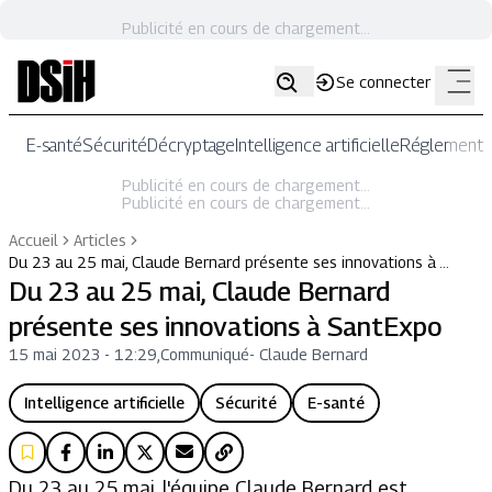
Publicité en cours de chargement...
Se connecter
E-santé
Sécurité
Décryptage
Intelligence artificielle
Réglementat
Publicité en cours de chargement...
Publicité en cours de chargement...
Accueil
Articles
Du 23 au 25 mai, Claude Bernard présente ses innovations à …
Du 23 au 25 mai, Claude Bernard
présente ses innovations à SantExpo
15 mai 2023 - 12:29
,
Communiqué
-
Claude Bernard
Intelligence artificielle
Sécurité
E-santé
Du 23 au 25 mai, l'équipe Claude Bernard est