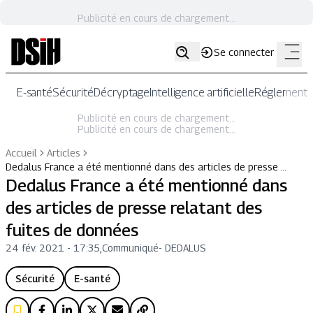
Publicité en cours de chargement...
Se connecter
E-santé
Sécurité
Décryptage
Intelligence artificielle
Réglementat
Publicité en cours de chargement...
Publicité en cours de chargement...
Accueil
Articles
Dedalus France a été mentionné dans des articles de presse …
Dedalus France a été mentionné dans
des articles de presse relatant des
fuites de données
24 fév. 2021 - 17:35
,
Communiqué
-
DEDALUS
Sécurité
E-santé