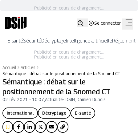
Publicité en cours de chargement...
Se connecter
E-santé
Sécurité
Décryptage
Intelligence artificielle
Réglementat
Publicité en cours de chargement...
Publicité en cours de chargement...
Accueil
Articles
Sémantique : débat sur le positionnement de la Snomed CT
Sémantique : débat sur le
positionnement de la Snomed CT
02 fév. 2021 - 10:07
,
Actualité
-
DSIH, Damien Dubois
International
Décryptage
E-santé