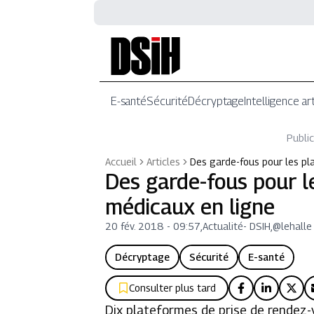
E-santé
Sécurité
Décryptage
Intelligence art
Public
Accueil
Articles
Des garde-fous pour les p
Des garde-fous pour l
médicaux en ligne
20 fév. 2018 - 09:57
,
Actualité
-
DSIH,@lehalle
Décryptage
Sécurité
E-santé
Consulter plus tard
Dix plateformes de prise de rendez-v