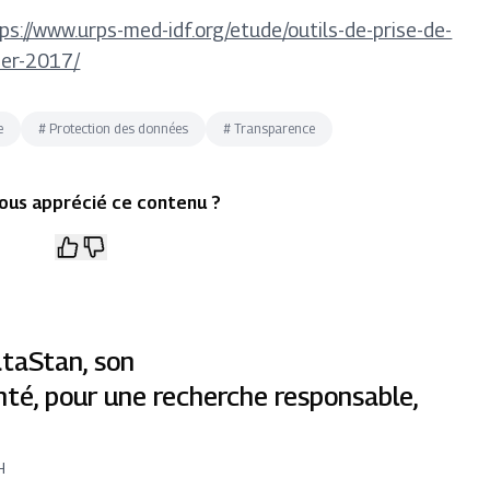
ps://www.urps-med-idf.org/etude/outils-de-prise-de-
ier-2017/
e
#
Protection des données
#
Transparence
ous apprécié ce contenu ?
taStan, son
té, pour une recherche responsable,
H