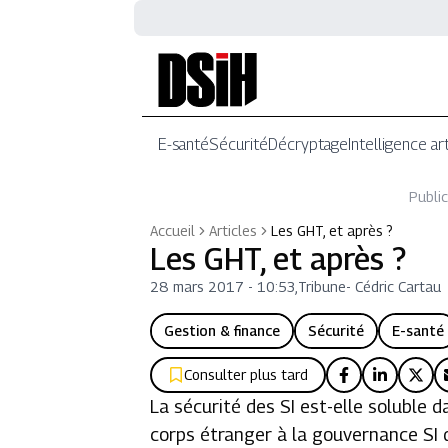
E-santé
Sécurité
Décryptage
Intelligence art
Public
Accueil
Articles
Les GHT, et après ?
Les GHT, et après ?
28 mars 2017 - 10:53
,
Tribune
-
Cédric Cartau
Gestion & finance
Sécurité
E-santé
Consulter plus tard
La sécurité des SI est-elle soluble 
corps étranger à la gouvernance SI d