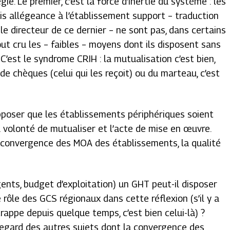
gie. Le premier, c’est la force d’inertie du système : les
s allégeance à l’établissement support – traduction
le directeur de ce dernier – ne sont pas, dans certains
out cru les – faibles – moyens dont ils disposent sans
 C’est le syndrome CRIH : la mutualisation c’est bien,
e chèques (celui qui les reçoit) ou du marteau, c’est
upposer que les établissements périphériques soient
la volonté de mutualiser et l’acte de mise en œuvre.
convergence des MOA des établissements, la qualité
gents, budget d’exploitation) un GHT peut-il disposer
 rôle des GCS régionaux dans cette réflexion (s’il y a
rappe depuis quelque temps, c’est bien celui-là) ?
 regard des autres sujets dont la convergence des