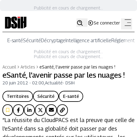
Publicité en cours de chargement...
Se connecter
E-santé
Sécurité
Décryptage
Intelligence artificielle
Réglementat
Publicité en cours de chargement...
Publicité en cours de chargement...
Accueil
Articles
eSanté, l’avenir passe par les nuages !
eSanté, l’avenir passe par les nuages !
20 juin 2012 - 02:00
,
Actualité
-
DSIH
Territoires
Sécurité
E-santé
“La réussite du CloudPACS est la preuve que celle de
l’eSanté dans sa globalité doit passer par des