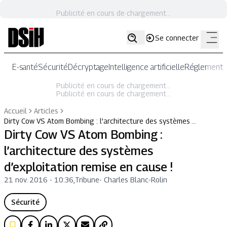
Publicité en cours de chargement...
Se connecter
E-santé
Sécurité
Décryptage
Intelligence artificielle
Réglementat
Publicité en cours de chargement...
Publicité en cours de chargement...
Accueil
Articles
Dirty Cow VS Atom Bombing : l’architecture des systèmes …
Dirty Cow VS Atom Bombing :
l’architecture des systèmes
d’exploitation remise en cause !
21 nov. 2016 - 10:36
,
Tribune
-
Charles Blanc-Rolin
Sécurité