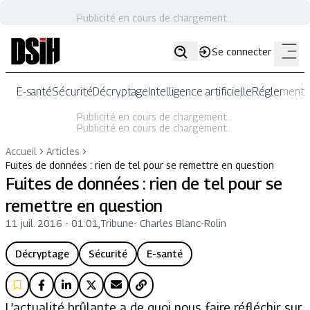
Publicité en cours de chargement...
Se connecter
E-santé
Sécurité
Décryptage
Intelligence artificielle
Réglementat
Publicité en cours de chargement...
Publicité en cours de chargement...
Accueil
Articles
Fuites de données : rien de tel pour se remettre en question
Fuites de données : rien de tel pour se
remettre en question
11 juil. 2016 - 01:01
,
Tribune
-
Charles Blanc-Rolin
Décryptage
Sécurité
E-santé
L’actualité brûlante a de quoi nous faire réfléchir sur