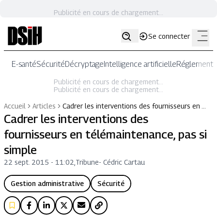
Publicité en cours de chargement...
Se connecter
E-santé
Sécurité
Décryptage
Intelligence artificielle
Réglementat
Publicité en cours de chargement...
Publicité en cours de chargement...
Accueil
Articles
Cadrer les interventions des fournisseurs en …
Cadrer les interventions des
fournisseurs en télémaintenance, pas si
simple
22 sept. 2015 - 11:02
,
Tribune
-
Cédric Cartau
Gestion administrative
Sécurité