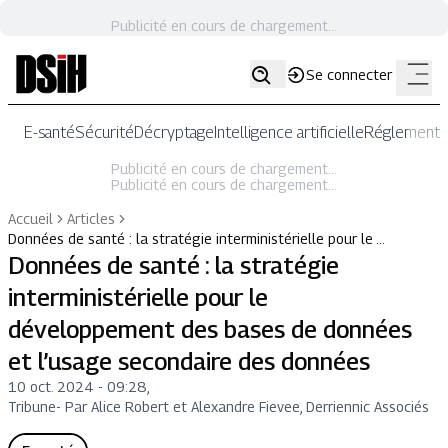
Publicité en cours de chargement...
Se connecter
E-santé
Sécurité
Décryptage
Intelligence artificielle
Réglementat
Publicité en cours de chargement...
Publicité en cours de chargement...
Accueil
Articles
Données de santé : la stratégie interministérielle pour le …
Données de santé : la stratégie
interministérielle pour le
développement des bases de données
et l’usage secondaire des données
10 oct. 2024 - 09:28
,
Tribune
-
Par Alice Robert et Alexandre Fievee, Derriennic Associés