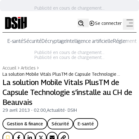
Publicité en cours de chargement...
Se connecter
E-santé
Sécurité
Décryptage
Intelligence artificielle
Réglementat
Publicité en cours de chargement...
Publicité en cours de chargement...
Accueil
Articles
La solution Mobile Vitals PlusTM de Capsule Technologie …
La solution Mobile Vitals PlusTM de
Capsule Technologie s’installe au CH de
Beauvais
29 avril 2013 - 02:00
,
Actualité
-
DSIH
Gestion & finance
Sécurité
E-santé