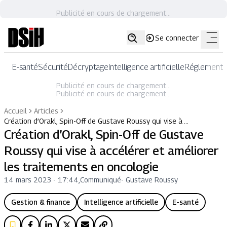
Publicité en cours de chargement...
Se connecter
E-santé
Sécurité
Décryptage
Intelligence artificielle
Réglementat
Publicité en cours de chargement...
Publicité en cours de chargement...
Accueil
Articles
Création d’Orakl, Spin-Off de Gustave Roussy qui vise à …
Création d’Orakl, Spin-Off de Gustave
Roussy qui vise à accélérer et améliorer
les traitements en oncologie
14 mars 2023 - 17:44
,
Communiqué
-
Gustave Roussy
Gestion & finance
Intelligence artificielle
E-santé