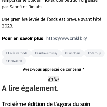
remporter le
Golden Ticket Competition
organisé
par Sanofi et Biolabs.
Une première levée de fonds est prévue avant l’été
2023.
Pour en savoir plus
:
https://www.orakl.bio/
#
Levée de fonds
#
Gustave roussy
#
Oncologie
#
Start-up
#
Innovation
Avez-vous apprécié ce contenu ?
A lire également.
Troisième édition de l’agora du soin