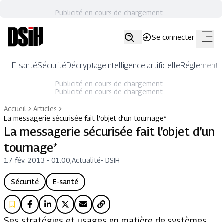
Publicité en cours de chargement...
Se connecter
E-santé
Sécurité
Décryptage
Intelligence artificielle
Réglementat
Publicité en cours de chargement...
Publicité en cours de chargement...
Accueil
Articles
La messagerie sécurisée fait l’objet d’un tournage*
La messagerie sécurisée fait l’objet d’un
tournage*
17 fév. 2013 - 01:00
,
Actualité
-
DSIH
Sécurité
E-santé
Ses stratégies et usages en matière de systèmes