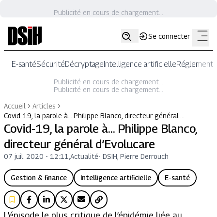
Publicité en cours de chargement...
Se connecter
E-santé
Sécurité
Décryptage
Intelligence artificielle
Réglementat
Publicité en cours de chargement...
Publicité en cours de chargement...
Accueil
Articles
Covid-19, la parole à… Philippe Blanco, directeur général …
Covid-19, la parole à… Philippe Blanco,
directeur général d’Evolucare
07 juil. 2020 - 12:11
,
Actualité
-
DSIH, Pierre Derrouch
Gestion & finance
Intelligence artificielle
E-santé
L’épisode le plus critique de l’épidémie liée au