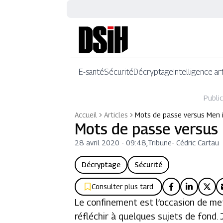
E-santé
Sécurité
Décryptage
Intelligence art
Public
Accueil
Articles
Mots de passe versus Men 
Mots de passe versus 
28 avril 2020 - 09:48
,
Tribune
-
Cédric Cartau
Décryptage
Sécurité
Consulter plus tard
Le confinement est l’occasion de met
réfléchir à quelques sujets de fond