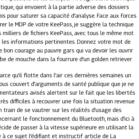
ique, qui envoient à la partie adverse des dossiers
is pour saturer sa capacité d’analyse. Face aux forces
ivrer le MDP de votre KeePass, je suggère la technique
s milliers de fichiers KeePass, avec tous le même mot
t les informations pertinentes. Donnez votre mot de
te bon courage au pauvre gars qui va devoir les ouvrir
mbe de mouche dans la fourrure d’un golden retriever.
ce qu’il flotte dans l’air ces dernières semaines un
 sous couvert d’arguments de santé publique que je ne
entateurs avisés alertent sur le fait que les libertés
ès difficiles à recouvrer une fois la situation revenue
n train de se vautrer sur les réalités d’usage des
ncernant le fonctionnement du Bluetooth, mais d’ici à
cide de passer à la vitesse supérieure en utilisant la
e à ce sujet l’édifiant et instructif article de La