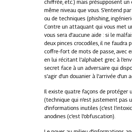
chiffrée, etc.) mais présupposent un 
même niveau que vous. S’entend par là 
ou de techniques (
phishing
, ingénier
Contre un attaquant qui vous met un
vous sera d’aucune aide : si le malfa
deux pinces crocodiles, il ne faudra
coffre-fort de mots de passe, avec e
en lui récitant l’alphabet grec à l’e
secret face à un adversaire qui dispo
s’agir d’un douanier à l’arrivée d’un a
Il existe quatre façons de protéger un 
(technique qui n’est justement pas uti
d’informations inutiles (c’est l’intox
anodines (c’est l’obfuscation).
Le noyer au milieu d’informations a