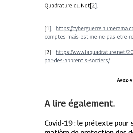
Quadrature du Net[2
]
.
[1
]
https://cyberguerre.numerama.
comptes-mais-estime-ne-pas-etre-r
[2]
https://www.laquadrature.net/2
par-des-apprentis-sorciers/
Avez-v
A lire également.
Covid-19 : le prétexte pour 
matière de protection des 