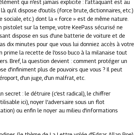
élément qui n’est jamais explicite : l’attaquant est au
qu’il dispose d’outils (force brute, dictionnaires, etc.)
ie sociale, etc.) dont la « force » est de même nature.
 pistolet sur la tempe, votre KeePass sécurisé ne
isant dispose en sus d’une batterie de voiture et de
 pas dix minutes pour que vous lui donniez accès à votre
n prime la recette de l’osso buco à la milanaise tout
nvers. Bref, la question devient : comment protéger un
se d’infiniment plus de pouvoirs que vous ? Il peut
éroport, d’un juge, d’un malfrat, etc.
secret : le détruire (c’est radical), le chiffrer
lisable ici), noyer l’adversaire sous un flot
ication) ou enfin le noyer au milieu d’informations
nodines (le thème de
La Lettre volée
d’Edgar Allan Poe)