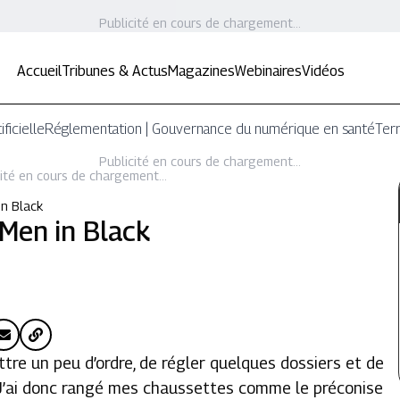
Publicité en cours de chargement...
Accueil
Tribunes & Actus
Magazines
Webinaires
Vidéos
ificielle
Réglementation | Gouvernance du numérique en santé
Terr
Publicité en cours de chargement...
ité en cours de chargement...
in Black
Men in Black
tre un peu d’ordre, de régler quelques dossiers et de
. J’ai donc rangé mes chaussettes comme le préconise