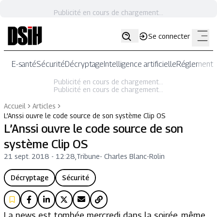
Publicité en cours de chargement...
Se connecter
E-santé
Sécurité
Décryptage
Intelligence artificielle
Réglementat
Publicité en cours de chargement...
Publicité en cours de chargement...
Accueil
Articles
L’Anssi ouvre le code source de son système Clip OS
L’Anssi ouvre le code source de son
système Clip OS
21 sept. 2018 - 12:28
,
Tribune
-
Charles Blanc-Rolin
Décryptage
Sécurité
La news est tombée mercredi dans la soirée, même