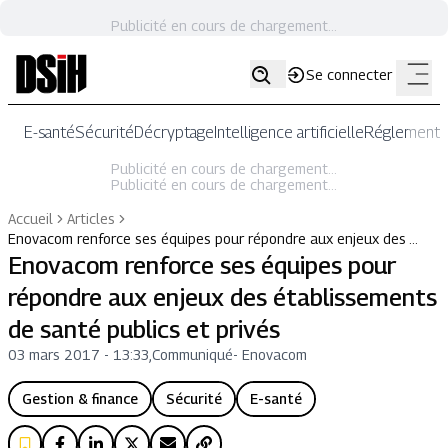
Publicité en cours de chargement...
Se connecter
E-santé
Sécurité
Décryptage
Intelligence artificielle
Réglementat
Publicité en cours de chargement...
Publicité en cours de chargement...
Accueil
Articles
Enovacom renforce ses équipes pour répondre aux enjeux des …
Enovacom renforce ses équipes pour
répondre aux enjeux des établissements
de santé publics et privés
03 mars 2017 - 13:33
,
Communiqué
-
Enovacom
Gestion & finance
Sécurité
E-santé