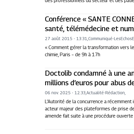
des professionnels du secteur et des patie
Conférence « SANTE CONNE
santé, télémédecine et num
27 août 2015 - 13:31
,
Communiqué
-
LesEchos
« Comment gérer la transformation vers l
chimie, Paris – de 9h à 17h
Doctolib condamné à une a
millions d’euros pour abus 
06 nov. 2025 - 12:33
,
Actualité
-
Rédaction,
L’Autorité de la concurrence a récemment in
acteur majeur des plateformes de prise de
amende fait suite à une procédure ouverte 