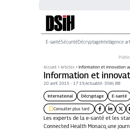
E-santé
Sécurité
Décryptage
Intelligence art
Public
Accueil
Articles
Information et innovation
Information et innov
20 avril 2015 - 17:19
,
Actualité
-
DSIH, BB
International
Décryptage
E-santé
Consulter plus tard
Les experts de la e-santé et les sta
Connected Health Monaco, une journé