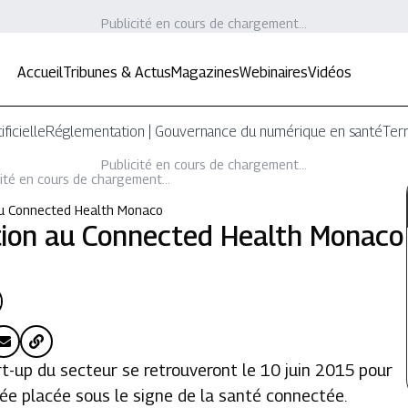
Publicité en cours de chargement...
Accueil
Tribunes & Actus
Magazines
Webinaires
Vidéos
ificielle
Réglementation | Gouvernance du numérique en santé
Terr
Publicité en cours de chargement...
ité en cours de chargement...
 au Connected Health Monaco
ation au Connected Health Monaco
rt-up du secteur se retrouveront le 10 juin 2015 pour
e placée sous le signe de la santé connectée.