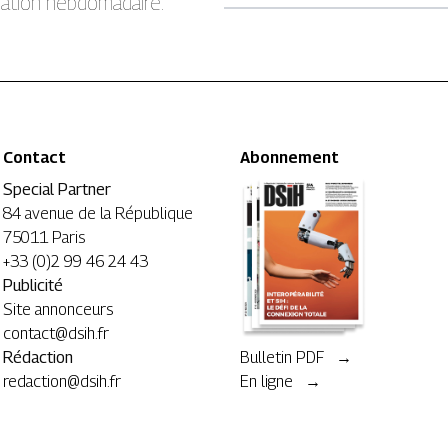
rmation hebdomadaire.
Contact
Abonnement
Special Partner
84 avenue de la République
75011 Paris
+33 (0)2 99 46 24 43
Publicité
Site annonceurs
contact@dsih.fr
Rédaction
Bulletin PDF →
redaction@dsih.fr
En ligne →